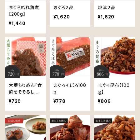
まぐろぬれ角煮
まぐろ２品
焼津２品
【200g】
¥1,620
¥1,620
¥1,440
大葉ちりめん「食
まぐろそぼろ100
まぐろ昆布【100
欲をそそるしそ
g
ｇ】
の香り」
¥720
¥778
¥806