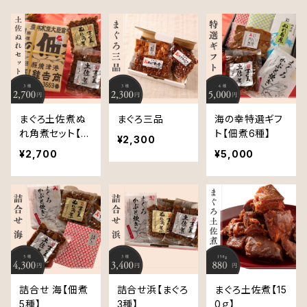
まぐろ土佐煮ぬ
まぐろ三品
海の幸特選ギフ
れ角煮セット【2
ト【佃煮6種】
¥2,300
00ｇ×2】
¥2,700
¥5,000
詰合せ 海【佃煮
詰合せ浜【まぐろ
まぐろ土佐煮【15
5種】
3種】
0ｇ】