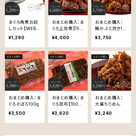
まぐろ角煮お試
おまとめ購入：ま
おまとめ購入：
しセット【WEB限
ぐろ土佐煮【150
鮪かぶと炊き15
定価格】
ｇ】
0ｇ
¥1,290
¥4,000
¥3,750
おまとめ購入：ま
おまとめ購入：ま
おまとめ購入：
ぐろそぼろ100g
ぐろ昆布【100
大葉ちりめん
ｇ】
¥3,500
¥3,620
¥3,240