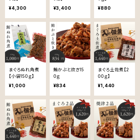
¥4,300
¥3,400
¥880
まぐろぬれ角煮
鮪かぶと炊き15
まぐろ土佐煮【2
【小袋150ｇ】
0ｇ
00ｇ】
¥1,000
¥834
¥1,440