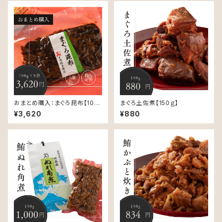
おまとめ購入：まぐろ昆布【100
まぐろ土佐煮【150ｇ】
ｇ】
¥3,620
¥880