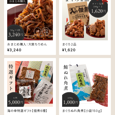
おまとめ購入：大葉ちりめん
まぐろ２品
¥3,240
¥1,620
海の幸特選ギフト【佃煮6種】
まぐろぬれ角煮【小袋150ｇ】