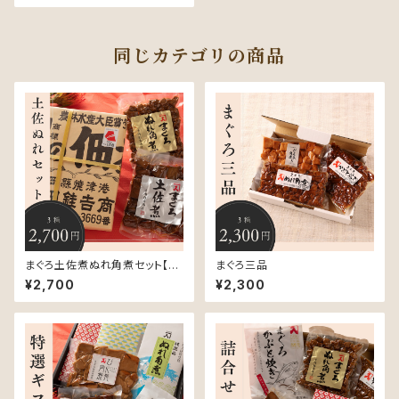
同じカテゴリの商品
まぐろ土佐煮ぬれ角煮セット【20
まぐろ三品
0ｇ×2】
¥2,700
¥2,300