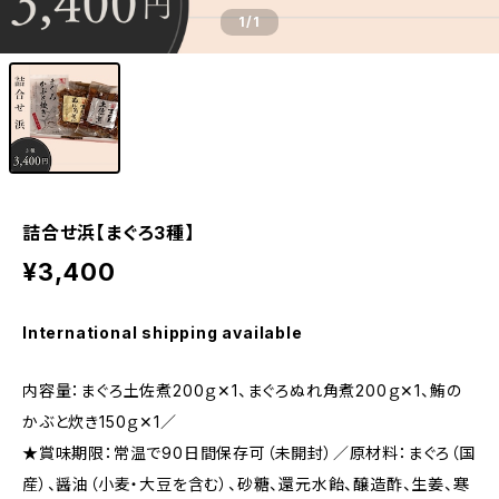
1
/1
詰合せ浜【まぐろ3種】
¥3,400
International shipping available
内容量：まぐろ土佐煮200ｇ✕1、まぐろぬれ角煮200ｇ✕1、鮪の
かぶと炊き150ｇ✕1／
★賞味期限：常温で90日間保存可（未開封）／原材料：まぐろ（国
産）、醤油（小麦・大豆を含む）、砂糖、還元水飴、醸造酢、生姜、寒