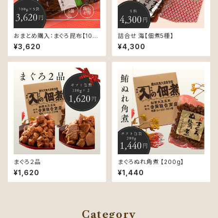
おまとめ購入：まぐろ昆布【100
詰合せ 海【佃煮5種】
ｇ】
¥3,620
¥4,300
まぐろ２品
まぐろぬれ角煮 【200g】
¥1,620
¥1,440
Category