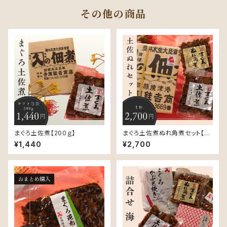
その他の商品
まぐろ土佐煮【200ｇ】
まぐろ土佐煮ぬれ角煮セット【20
0ｇ×2】
¥1,440
¥2,700